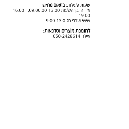
woodstore.co.il
שעות פעילות:
בתאום מראש
א’ - ה’ בין השעות 09:00:00-13:00, 16:00-
4. בסטודיו שלנו או בדואר רשום
19:00.
לכתובת: הדקל 6, ת.ד.666, תל מונד
שישי וערבי חג 9:00-13:0
4060006
להזמנת מוצרים וסדנאות:
נחזור אליך להמשך תהליך ביטול
איילה
050-2428614
ההזמנה.
צביעת אפקטים מיוחדים ושבלונות:
טל דניאלי
052-4240488
אימייל:
info@sadna-woodstore.co.il
קטגוריות ראשיות
שבלונות לצביעה
עבודות מעץ
סדנאות
טכניקות לצביעת שבלונות
מפת האתר