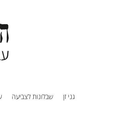
גני זן
שבלונות לצביעה
ע