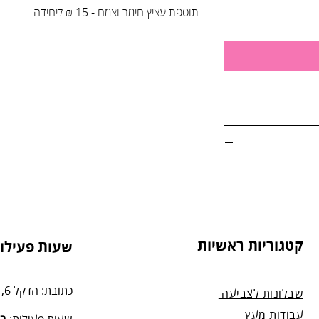
תוספת עציץ חימר וצמח - 15 ₪ ליחידה
אות:
טול הזמנה, על ידי
4. בסטודיו שלנו או בדואר רשום לכתובת: הדקל 6,
קטגוריות ראשיות
שעות פעילות
מנה.
כתובת: הדקל 6, תל-מונד.
שבלונות לצביעה
עבודות מעץ