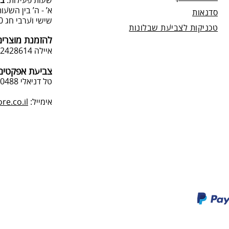
שעות פעילות:
בת
א’ - ה’ בין השעות 09:00:00-13:00, 00-19:00
סדנאות
שישי וערבי חג 9:00-13:0
טכניקות לצביעת שבלונות
להזמנת מוצרים
איילה 050-2428614
צביעת אפקטים 
טל דניאלי 052-4240488
אימייל:
e.co.il