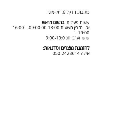
2. פנייה ל 0502428614 בימים א-ה
08:3-18:30
כתובת: הדקל 6, תל-מונד.
3. שליחת מייל לכתובת info@sadna-
woodstore.co.il
שעות פעילות:
בתאום מראש
א’ - ה’ בין השעות 09:00:00-13:00, 16:00-
4. בסטודיו שלנו או בדואר רשום
19:00.
לכתובת: הדקל 6, ת.ד.666, תל מונד
שישי וערבי חג 9:00-13:0
4060006
להזמנת מוצרים וסדנאות:
נחזור אליך להמשך תהליך ביטול
איילה
050-2428614
ההזמנה.
צביעת אפקטים מיוחדים ושבלונות:
טל דניאלי
052-4240488
אימייל:
info@sadna-woodstore.co.il
קטגוריות ראשיות
שבלונות לצביעה
עבודות מעץ
סדנאות