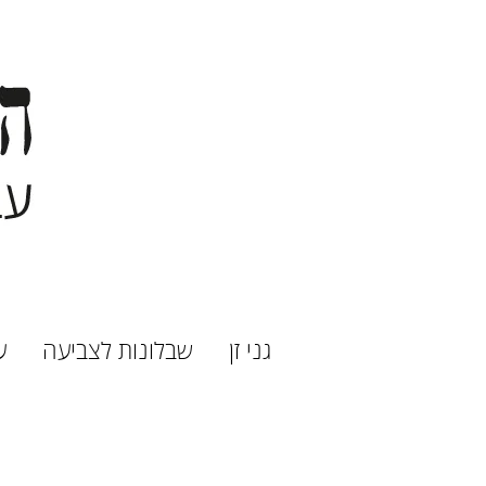
גני זן
שבלונות לצביעה
ע