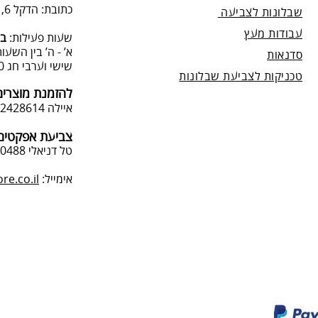
כתובת: הדקל 6, תל-מונד.
שבלונות לצביעה
עבודות מעץ
שעות פעילות:
בת
א’ - ה’ בין השעות 09:00:00-13:00, 00-19:00
סדנאות
שישי וערבי חג 9:00-13:0
טכניקות לצביעת שבלונות
להזמנת מוצרים
איילה 050-2428614
צביעת אפקטים 
טל דניאלי 052-4240488
אימייל:
e.co.il