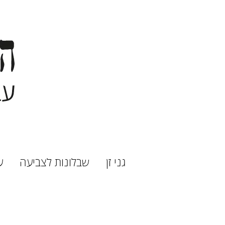
גני זן
שבלונות לצביעה
ע