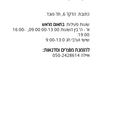
2. פנייה ל 0502428614 בימים א-ה
08:3-18:30
כתובת: הדקל 6, תל-מונד.
3. שליחת מייל לכתובת info@sadna-
woodstore.co.il
שעות פעילות:
בתאום מראש
א’ - ה’ בין השעות 09:00:00-13:00, 16:00-
4. בסטודיו שלנו או בדואר רשום
19:00.
לכתובת: הדקל 6, ת.ד.666, תל מונד
שישי וערבי חג 9:00-13:0
4060006
להזמנת מוצרים וסדנאות:
נחזור אליך להמשך תהליך ביטול
איילה
050-2428614
ההזמנה.
צביעת אפקטים מיוחדים ושבלונות:
טל דניאלי
052-4240488
אימייל:
info@sadna-woodstore.co.il
קטגוריות ראשיות
שבלונות לצביעה
עבודות מעץ
סדנאות