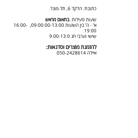
08:3-18:30
כתובת: הדקל 6, תל-מונד.
3. שליחת מייל לכתובת info@sadna-
woodstore.co.il
שעות פעילות:
בתאום מראש
א’ - ה’ בין השעות 09:00:00-13:00, 16:00-
4. בסטודיו שלנו או בדואר רשום
19:00.
לכתובת: הדקל 6, ת.ד.666, תל מונד
שישי וערבי חג 9:00-13:0
4060006
להזמנת מוצרים וסדנאות:
נחזור אליך להמשך תהליך ביטול
איילה
050-2428614
ההזמנה.
צביעת אפקטים מיוחדים ושבלונות:
טל דניאלי
052-4240488
אימייל:
info@sadna-woodstore.co.il
קטגוריות ראשיות
שבלונות לצביעה
עבודות מעץ
סדנאות
טכניקות לצביעת שבלונות