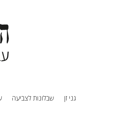
גני זן
שבלונות לצביעה
ע