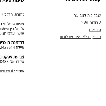
שעות פעילות
מנה.
כתובת: הדקל 6, תל-מונד.
שבלונות לצביעה
עבודות מעץ
שעות פעילות:
בת
א’ - ה’ בין השעות 09:00:00-13:00, 00-19:00
סדנאות
שישי וערבי חג 9:00-13:0
טכניקות לצביעת שבלונות
להזמנת מוצרים
איילה 050-2428614
צביעת אפקטים 
טל דניאלי 052-4240488
אימייל:
e.co.il