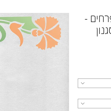
פרחים -
נון