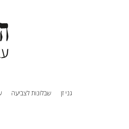
גני זן
שבלונות לצביעה
ע