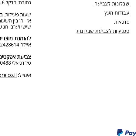
כתובת: הדקל 6, תל-מונד.
שבלונות לצביעה
עבודות מעץ
שעות פעילות:
בת
א’ - ה’ בין השעות 09:00:00-13:00, 00-19:00
סדנאות
שישי וערבי חג 9:00-13:0
טכניקות לצביעת שבלונות
להזמנת מוצרים
איילה 050-2428614
צביעת אפקטים 
טל דניאלי 052-4240488
אימייל:
e.co.il