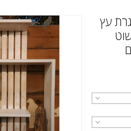
1 מסגרת עץ
וט
ם