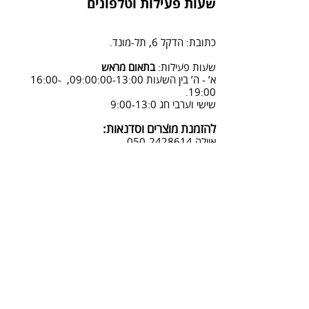
שעות פעילות וטלפונים
2. פנייה ל 0502428614 בימים א-ה
08:3-18:30
כתובת: הדקל 6, תל-מונד.
3. שליחת מייל לכתובת info@sadna-
woodstore.co.il
שעות פעילות:
בתאום מראש
א’ - ה’ בין השעות 09:00:00-13:00, 16:00-
4. בסטודיו שלנו או בדואר רשום
19:00.
לכתובת: הדקל 6, ת.ד.666, תל מונד
שישי וערבי חג 9:00-13:0
4060006
להזמנת מוצרים וסדנאות:
נחזור אליך להמשך תהליך ביטול
איילה
050-2428614
ההזמנה.
צביעת אפקטים מיוחדים ושבלונות:
טל דניאלי
052-4240488
אימייל:
info@sadna-woodstore.co.il
קטגוריות ראשיות
שבלונות לצביעה
עבודות מעץ