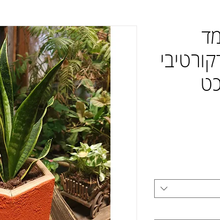
מעמד
קורטיבי
כט