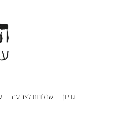
גני זן
שבלונות לצביעה
ע