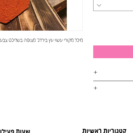
מיכל מקורי עשוי עץ בירדג' מצופה בשליכט צבעו
אות:
טול הזמנה, על ידי
4. בסטודיו שלנו או בדואר רשום לכתובת: הדקל 6,
קטגוריות ראשיות
שעות פעילות