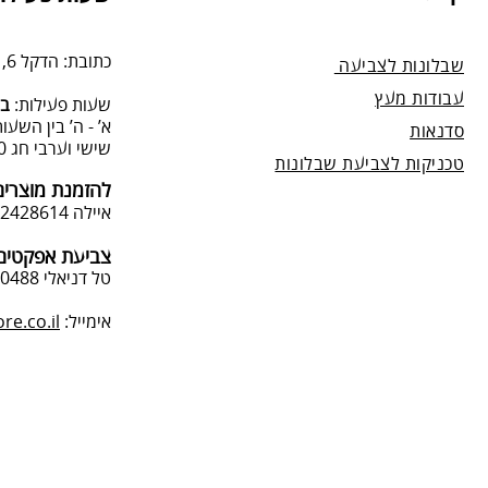
מנה.
כתובת: הדקל 6, תל-מונד.
שבלונות לצביעה
עבודות מעץ
שעות פעילות:
בת
א’ - ה’ בין השעות 09:00:00-13:00, 00-19:00
סדנאות
שישי וערבי חג 9:00-13:0
טכניקות לצביעת שבלונות
להזמנת מוצרים
איילה 050-2428614
צביעת אפקטים 
טל דניאלי 052-4240488
אימייל:
e.co.il