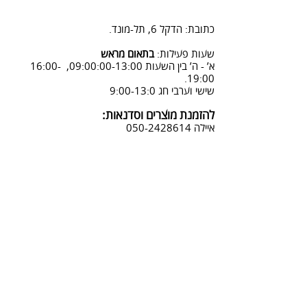
2. פנייה ל 0502428614 בימים א-ה
08:3-18:30
כתובת: הדקל 6, תל-מונד.
3. שליחת מייל לכתובת info@sadna-
woodstore.co.il
שעות פעילות:
בתאום מראש
א’ - ה’ בין השעות 09:00:00-13:00, 16:00-
4. בסטודיו שלנו או בדואר רשום
19:00.
לכתובת: הדקל 6, ת.ד.666, תל מונד
שישי וערבי חג 9:00-13:0
4060006
להזמנת מוצרים וסדנאות:
נחזור אליך להמשך תהליך ביטול
איילה
050-2428614
ההזמנה.
צביעת אפקטים מיוחדים ושבלונות:
טל דניאלי
052-4240488
אימייל:
info@sadna-woodstore.co.il
קטגוריות ראשיות
שבלונות לצביעה
עבודות מעץ
סדנאות