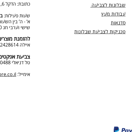
כתובת: הדקל 6, תל-מונד.
שבלונות לצביעה
עבודות מעץ
שעות פעילות:
בת
א’ - ה’ בין השעות 09:00:00-13:00, 00-19:00
סדנאות
שישי וערבי חג 9:00-13:0
טכניקות לצביעת שבלונות
להזמנת מוצרים
איילה 050-2428614
צביעת אפקטים 
טל דניאלי 052-4240488
אימייל:
e.co.il