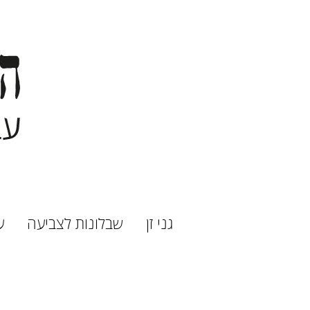
גני זן
שבלונות לצביעה
ע