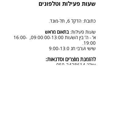
הזמנה" ומלוי פרטים.
משלוח על ידי שליח - 45 ש"ח
שעות פעילות וטלפונים
2. פנייה ל 0502428614 בימים א-ה
08:3-18:30
כתובת: הדקל 6, תל-מונד.
3. שליחת מייל לכתובת info@sadna-
woodstore.co.il
שעות פעילות:
בתאום מראש
א’ - ה’ בין השעות 09:00:00-13:00, 16:00-
4. בסטודיו שלנו או בדואר רשום
19:00.
לכתובת: הדקל 6, ת.ד.666, תל מונד
שישי וערבי חג 9:00-13:0
4060006
להזמנת מוצרים וסדנאות:
נחזור אליך להמשך תהליך ביטול
איילה
050-2428614
ההזמנה.
צביעת אפקטים מיוחדים ושבלונות:
טל דניאלי
052-4240488
אימייל:
info@sadna-woodstore.co.il
קטגוריות ראשיות
שבלונות לצביעה
עבודות מעץ