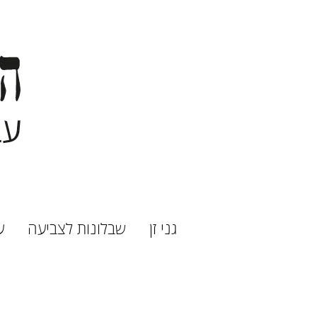
גני זן
שבלונות לצביעה
ע