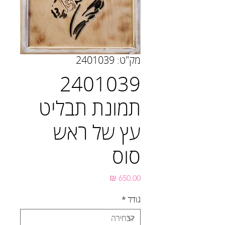
מק"ט: 2401039
2401039
תמונת תבליט
עץ של ראש
סוס
מחיר
גודל
*