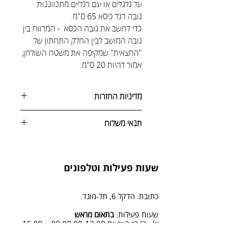
על גלגלים או עם רגליים מתכווננות
גובה רגל כיסא 65 ס"מ.
כדי לחשב את גובה הכסא - המרווח בין
גובה המושב לבין החלק התחתון של
"החצאית" שמקיפה את משטח השולחן,
אמור להיות 20 ס"מ.
מדיניות החזרות
ניתן לבטל הזמנה באחת מהדרכים
תנאי משלוח
הבאות:
1. שליחת הודעה בעמוד יצירת
איסוף עצמי
קשר/ביטול הזמנה, על ידי בחירת "ביטול
או אפשרות להובלה לבית הלקוח
הזמנה" ומלוי פרטים.
שעות פעילות וטלפונים
2. פנייה ל 0502428614 בימים א-ה
08:3-18:30
כתובת: הדקל 6, תל-מונד.
3. שליחת מייל לכתובת info@sadna-
woodstore.co.il
שעות פעילות:
בתאום מראש
א’ - ה’ בין השעות 09:00:00-13:00, 16:00-
4. בסטודיו שלנו או בדואר רשום