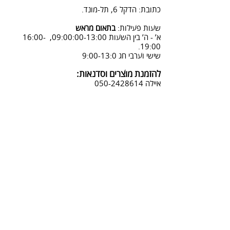
08:3-18:30
כתובת: הדקל 6, תל-מונד.
3. שליחת מייל לכתובת info@sadna-
woodstore.co.il
שעות פעילות:
בתאום מראש
א’ - ה’ בין השעות 09:00:00-13:00, 16:00-
4. בסטודיו שלנו או בדואר רשום
19:00.
לכתובת: הדקל 6, ת.ד.666, תל מונד
שישי וערבי חג 9:00-13:0
4060006
להזמנת מוצרים וסדנאות:
נחזור אליך להמשך תהליך ביטול
איילה
050-2428614
ההזמנה.
צביעת אפקטים מיוחדים ושבלונות:
טל דניאלי
052-4240488
אימייל:
info@sadna-woodstore.co.il
קטגוריות ראשיות
שבלונות לצביעה
עבודות מעץ
סדנאות
טכניקות לצביעת שבלונות