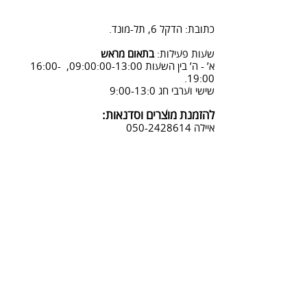
2. פנייה ל 0502428614 בימים א-ה
08:3-18:30
כתובת: הדקל 6, תל-מונד.
3. שליחת מייל לכתובת info@sadna-
woodstore.co.il
שעות פעילות:
בתאום מראש
א’ - ה’ בין השעות 09:00:00-13:00, 16:00-
4. בסטודיו שלנו או בדואר רשום
19:00.
לכתובת: הדקל 6, ת.ד.666, תל מונד
שישי וערבי חג 9:00-13:0
4060006
להזמנת מוצרים וסדנאות:
נחזור אליך להמשך תהליך ביטול
איילה
050-2428614
ההזמנה.
צביעת אפקטים מיוחדים ושבלונות:
טל דניאלי
052-4240488
אימייל:
info@sadna-woodstore.co.il
קטגוריות ראשיות
שבלונות לצביעה
עבודות מעץ
סדנאות