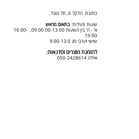
2. פנייה ל 0502428614 בימים א-ה
08:3-18:30
כתובת: הדקל 6, תל-מונד.
3. שליחת מייל לכתובת info@sadna-
woodstore.co.il
שעות פעילות:
בתאום מראש
א’ - ה’ בין השעות 09:00:00-13:00, 16:00-
4. בסטודיו שלנו או בדואר רשום
19:00.
לכתובת: הדקל 6, ת.ד.666, תל מונד
שישי וערבי חג 9:00-13:0
4060006
להזמנת מוצרים וסדנאות:
נחזור אליך להמשך תהליך ביטול
איילה
050-2428614
ההזמנה.
צביעת אפקטים מיוחדים ושבלונות:
טל דניאלי
052-4240488
אימייל:
info@sadna-woodstore.co.il
קטגוריות ראשיות
שבלונות לצביעה
עבודות מעץ
סדנאות