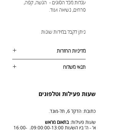
עגלות מכל הסוגים - הגשה, קפה,
פרחים, נשיאה ועוד.
ניתן לקבל במידות שונות
מדיניות החזרות
ניתן לבטל הזמנה באחת מהדרכים
תנאי משלוח
הבאות:
1. שליחת הודעה בעמוד יצירת
איסוף עצמי או הובלה בתשלום
קשר/ביטול הזמנה, על ידי בחירת "ביטול
הזמנה" ומלוי פרטים.
שעות פעילות וטלפונים
2. פנייה ל 0502428614 בימים א-ה
08:3-18:30
כתובת: הדקל 6, תל-מונד.
3. שליחת מייל לכתובת info@sadna-
woodstore.co.il
שעות פעילות:
בתאום מראש
א’ - ה’ בין השעות 09:00:00-13:00, 16:00-
4. בסטודיו שלנו או בדואר רשום
19:00.
לכתובת: הדקל 6, ת.ד.666, תל מונד