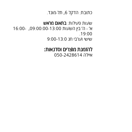
2. פנייה ל 0502428614 בימים א-ה
08:3-18:30
כתובת: הדקל 6, תל-מונד.
3. שליחת מייל לכתובת info@sadna-
woodstore.co.il
שעות פעילות:
בתאום מראש
א’ - ה’ בין השעות 09:00:00-13:00, 16:00-
4. בסטודיו שלנו או בדואר רשום
19:00.
לכתובת: הדקל 6, ת.ד.666, תל מונד
שישי וערבי חג 9:00-13:0
4060006
להזמנת מוצרים וסדנאות:
נחזור אליך להמשך תהליך ביטול
איילה
050-2428614
ההזמנה.
צביעת אפקטים מיוחדים ושבלונות:
טל דניאלי
052-4240488
אימייל:
info@sadna-woodstore.co.il
קטגוריות ראשיות
שבלונות לצביעה
עבודות מעץ
סדנאות