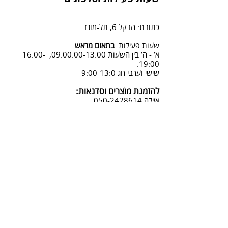
2. פנייה ל 0502428614 בימים א-ה
08:3-18:30
כתובת: הדקל 6, תל-מונד.
3. שליחת מייל לכתובת info@sadna-
woodstore.co.il
שעות פעילות:
בתאום מראש
א’ - ה’ בין השעות 09:00:00-13:00, 16:00-
4. בסטודיו שלנו או בדואר רשום
19:00.
לכתובת: הדקל 6, ת.ד.666, תל מונד
שישי וערבי חג 9:00-13:0
4060006
להזמנת מוצרים וסדנאות:
נחזור אליך להמשך תהליך ביטול
איילה
050-2428614
ההזמנה.
צביעת אפקטים מיוחדים ושבלונות:
טל דניאלי
052-4240488
אימייל:
info@sadna-woodstore.co.il
קטגוריות ראשיות
שבלונות לצביעה
עבודות מעץ
סדנאות