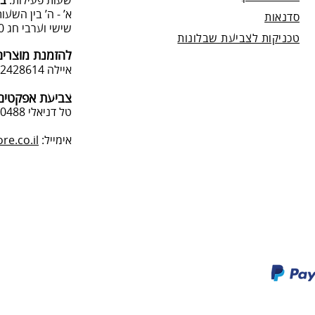
שעות פעילות:
בת
א’ - ה’ בין השעות 09:00:00-13:00, 00-19:00
סדנאות
שישי וערבי חג 9:00-13:0
טכניקות לצביעת שבלונות
להזמנת מוצרים
איילה 050-2428614
צביעת אפקטים 
טל דניאלי 052-4240488
אימייל:
e.co.il