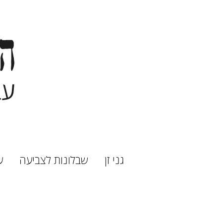
גני זן
שבלונות לצביעה
ע