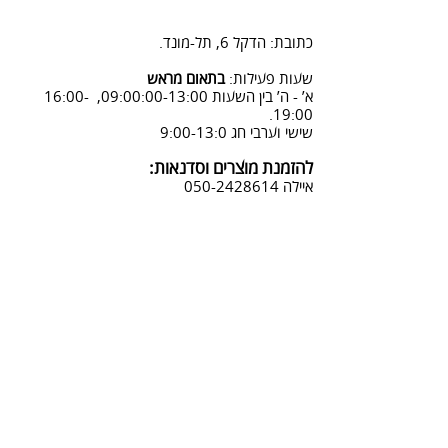
2. פנייה ל 0502428614 בימים א-ה
08:3-18:30
כתובת: הדקל 6, תל-מונד.
3. שליחת מייל לכתובת info@sadna-
woodstore.co.il
שעות פעילות:
בתאום מראש
א’ - ה’ בין השעות 09:00:00-13:00, 16:00-
4. בסטודיו שלנו או בדואר רשום
19:00.
לכתובת: הדקל 6, ת.ד.666, תל מונד
שישי וערבי חג 9:00-13:0
4060006
להזמנת מוצרים וסדנאות:
נחזור אליך להמשך תהליך ביטול
איילה
050-2428614
ההזמנה.
צביעת אפקטים מיוחדים ושבלונות:
טל דניאלי
052-4240488
אימייל:
info@sadna-woodstore.co.il
קטגוריות ראשיות
שבלונות לצביעה
עבודות מעץ
סדנאות