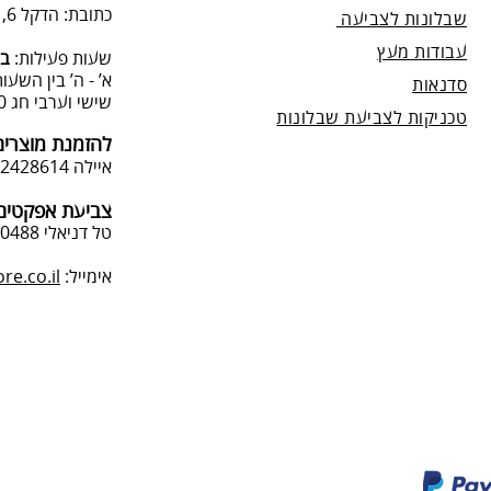
כתובת: הדקל 6, תל-מונד.
שבלונות לצביעה
עבודות מעץ
שעות פעילות:
בת
א’ - ה’ בין השעות 09:00:00-13:00, 00-19:00
סדנאות
שישי וערבי חג 9:00-13:0
טכניקות לצביעת שבלונות
להזמנת מוצרים
איילה 050-2428614
צביעת אפקטים 
טל דניאלי 052-4240488
אימייל:
e.co.il