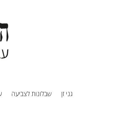
גני זן
שבלונות לצביעה
ע