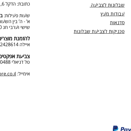
כתובת: הדקל 6, תל-מונד.
שבלונות לצביעה
עבודות מעץ
שעות פעילות:
בת
א’ - ה’ בין השעות 09:00:00-13:00, 00-19:00
סדנאות
שישי וערבי חג 9:00-13:0
טכניקות לצביעת שבלונות
להזמנת מוצרים
איילה 050-2428614
צביעת אפקטים 
טל דניאלי 052-4240488
אימייל:
e.co.il