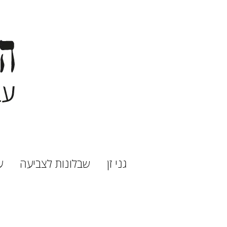
גני זן
שבלונות לצביעה
ע