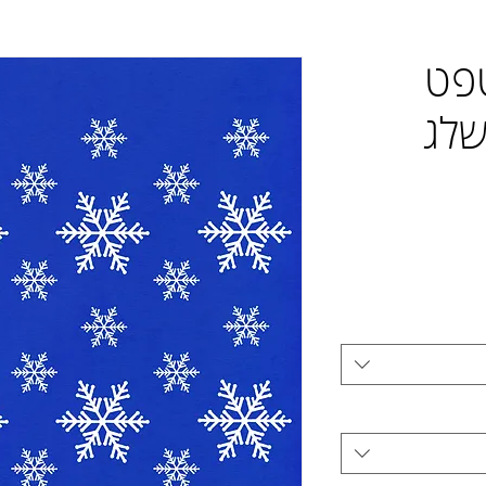
טפט
שלג