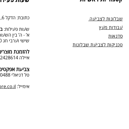
שעות פעילות
מנה.
כתובת: הדקל 6, תל-מונד.
שבלונות לצביעה
עבודות מעץ
שעות פעילות:
בת
א’ - ה’ בין השעות 09:00:00-13:00, 00-19:00
סדנאות
שישי וערבי חג 9:00-13:0
טכניקות לצביעת שבלונות
להזמנת מוצרים
איילה 050-2428614
צביעת אפקטים 
טל דניאלי 052-4240488
אימייל:
e.co.il