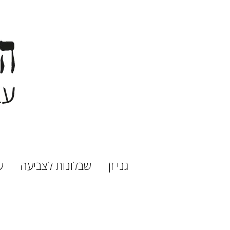
גני זן
שבלונות לצביעה
ע