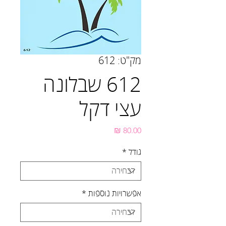
מק"ט: 612
612 שבלונה
עצי דקל
מחיר
גודל
*
אפשרויות נוספות
*