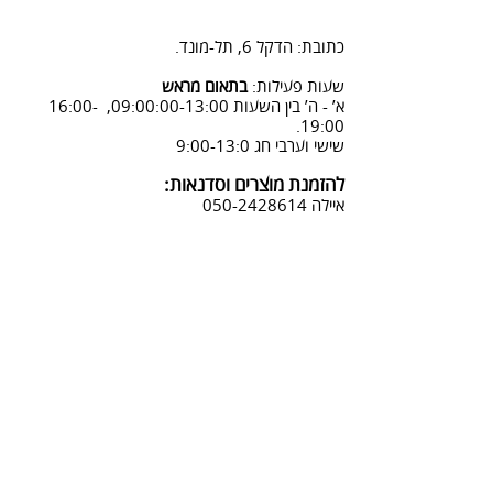
2. פנייה ל 0502428614 בימים א-ה
08:3-18:30
כתובת: הדקל 6, תל-מונד.
3. שליחת מייל לכתובת info@sadna-
woodstore.co.il
שעות פעילות:
בתאום מראש
א’ - ה’ בין השעות 09:00:00-13:00, 16:00-
4. בסטודיו שלנו או בדואר רשום
19:00.
לכתובת: הדקל 6, ת.ד.666, תל מונד
שישי וערבי חג 9:00-13:0
4060006
להזמנת מוצרים וסדנאות:
נחזור אליך להמשך תהליך ביטול
איילה
050-2428614
ההזמנה.
צביעת אפקטים מיוחדים ושבלונות:
טל דניאלי
052-4240488
אימייל:
info@sadna-woodstore.co.il
קטגוריות ראשיות
שבלונות לצביעה
עבודות מעץ
סדנאות