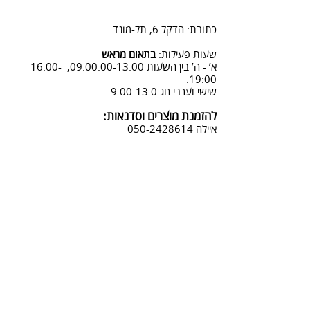
2. פנייה ל 0502428614 בימים א-ה
08:3-18:30
כתובת: הדקל 6, תל-מונד.
3. שליחת מייל לכתובת info@sadna-
woodstore.co.il
שעות פעילות:
בתאום מראש
א’ - ה’ בין השעות 09:00:00-13:00, 16:00-
4. בסטודיו שלנו או בדואר רשום
19:00.
לכתובת: הדקל 6, ת.ד.666, תל מונד
שישי וערבי חג 9:00-13:0
4060006
להזמנת מוצרים וסדנאות:
נחזור אליך להמשך תהליך ביטול
איילה
050-2428614
ההזמנה.
צביעת אפקטים מיוחדים ושבלונות:
טל דניאלי
052-4240488
אימייל:
info@sadna-woodstore.co.il
קטגוריות ראשיות
שבלונות לצביעה
עבודות מעץ
סדנאות