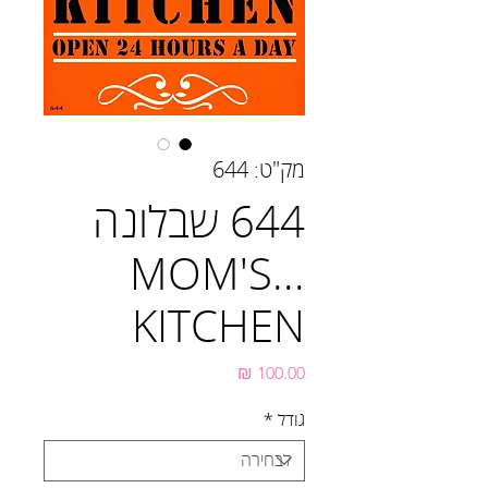
מק"ט: 644
644 שבלונה
...MOM'S
KITCHEN
מחיר
גודל
*