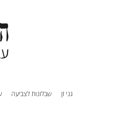
גני זן
שבלונות לצביעה
ע