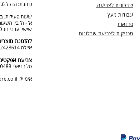
כתובת: הדקל 6, תל-מונד.
שבלונות לצביעה
עבודות מעץ
שעות פעילות:
בת
א’ - ה’ בין השעות 09:00:00-13:00, 00-19:00
סדנאות
שישי וערבי חג 9:00-13:0
טכניקות לצביעת שבלונות
להזמנת מוצרים
איילה 050-2428614
צביעת אפקטים 
טל דניאלי 052-4240488
אימייל:
e.co.il