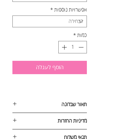
אפשרויות נוספות
*
כמות
*
הוסף לעגלה
תאור שבלונה
מדיניות החזרות
שבלונות לקישוט ולשימוש בסגנונן
קלאסי, מודרני, וגאומטרי. מממזרח
ניתן לבטל הזמנה באחת מהדרכים
תנאי משלוח
וממערב. נושאים טקסטואלים