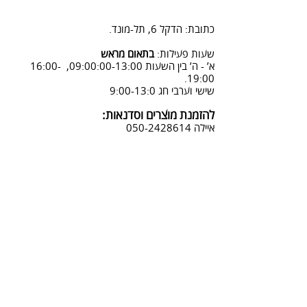
2. פנייה ל 0502428614 בימים א-ה
08:3-18:30
כתובת: הדקל 6, תל-מונד.
3. שליחת מייל לכתובת info@sadna-
woodstore.co.il
שעות פעילות:
בתאום מראש
א’ - ה’ בין השעות 09:00:00-13:00, 16:00-
4. בסטודיו שלנו או בדואר רשום
19:00.
לכתובת: הדקל 6, ת.ד.666, תל מונד
שישי וערבי חג 9:00-13:0
4060006
להזמנת מוצרים וסדנאות:
נחזור אליך להמשך תהליך ביטול
איילה
050-2428614
ההזמנה.
צביעת אפקטים מיוחדים ושבלונות:
טל דניאלי
052-4240488
אימייל:
info@sadna-woodstore.co.il
קטגוריות ראשיות
שבלונות לצביעה
עבודות מעץ
סדנאות