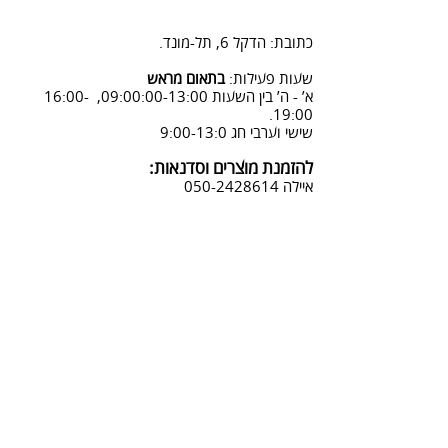
2. פנייה ל 0502428614 בימים א-ה
08:3-18:30
כתובת: הדקל 6, תל-מונד.
3. שליחת מייל לכתובת info@sadna-
woodstore.co.il
שעות פעילות:
בתאום מראש
א’ - ה’ בין השעות 09:00:00-13:00, 16:00-
4. בסטודיו שלנו או בדואר רשום
19:00.
לכתובת: הדקל 6, ת.ד.666, תל מונד
שישי וערבי חג 9:00-13:0
4060006
להזמנת מוצרים וסדנאות:
נחזור אליך להמשך תהליך ביטול
איילה
050-2428614
ההזמנה.
צביעת אפקטים מיוחדים ושבלונות:
טל דניאלי
052-4240488
אימייל:
info@sadna-woodstore.co.il
קטגוריות ראשיות
שבלונות לצביעה
עבודות מעץ
סדנאות