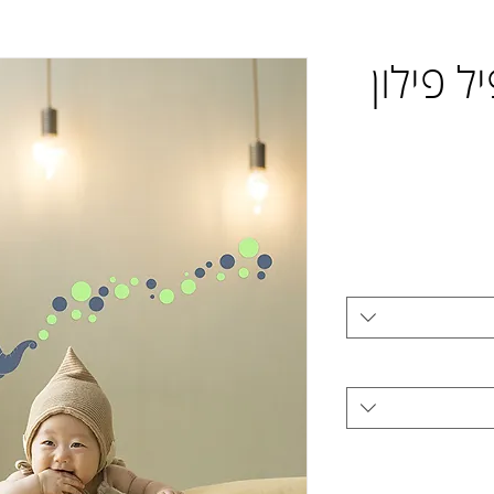
יל פילון