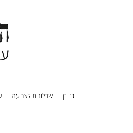
גני זן
שבלונות לצביעה
ע