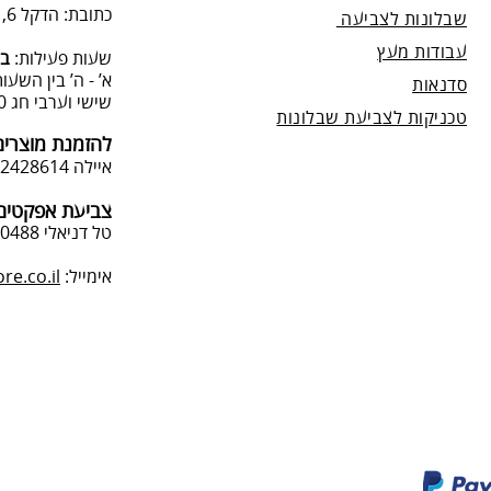
כתובת: הדקל 6, תל-מונד.
שבלונות לצביעה
עבודות מעץ
שעות פעילות:
בת
א’ - ה’ בין השעות 09:00:00-13:00, 00-19:00
סדנאות
שישי וערבי חג 9:00-13:0
טכניקות לצביעת שבלונות
להזמנת מוצרים
איילה 050-2428614
צביעת אפקטים 
טל דניאלי 052-4240488
אימייל:
e.co.il