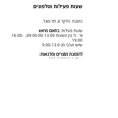
הזמנה" ומלוי פרטים.
משלוח על ידי שליח - 45 ש"ח
שעות פעילות וטלפונים
2. פנייה ל 0502428614 בימים א-ה
08:3-18:30
כתובת: הדקל 6, תל-מונד.
3. שליחת מייל לכתובת info@sadna-
woodstore.co.il
שעות פעילות:
בתאום מראש
א’ - ה’ בין השעות 09:00:00-13:00, 16:00-
4. בסטודיו שלנו או בדואר רשום
19:00.
לכתובת: הדקל 6, ת.ד.666, תל מונד
שישי וערבי חג 9:00-13:0
4060006
להזמנת מוצרים וסדנאות:
נחזור אליך להמשך תהליך ביטול
איילה
050-2428614
ההזמנה.
צביעת אפקטים מיוחדים ושבלונות:
טל דניאלי
052-4240488
אימייל:
info@sadna-woodstore.co.il
קטגוריות ראשיות
שבלונות לצביעה
עבודות מעץ