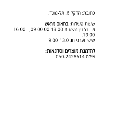
2. פנייה ל 0502428614 בימים א-ה
08:3-18:30
כתובת: הדקל 6, תל-מונד.
3. שליחת מייל לכתובת info@sadna-
woodstore.co.il
שעות פעילות:
בתאום מראש
א’ - ה’ בין השעות 09:00:00-13:00, 16:00-
4. בסטודיו שלנו או בדואר רשום
19:00.
לכתובת: הדקל 6, ת.ד.666, תל מונד
שישי וערבי חג 9:00-13:0
4060006
להזמנת מוצרים וסדנאות:
נחזור אליך להמשך תהליך ביטול
איילה
050-2428614
ההזמנה.
צביעת אפקטים מיוחדים ושבלונות:
טל דניאלי
052-4240488
אימייל:
info@sadna-woodstore.co.il
קטגוריות ראשיות
שבלונות לצביעה
עבודות מעץ
סדנאות