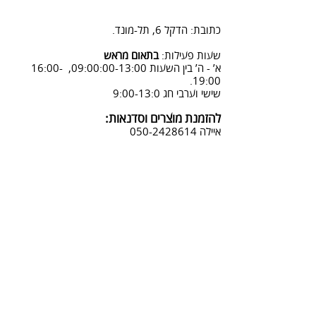
2. פנייה ל 0502428614 בימים א-ה
08:3-18:30
כתובת: הדקל 6, תל-מונד.
3. שליחת מייל לכתובת info@sadna-
woodstore.co.il
שעות פעילות:
בתאום מראש
א’ - ה’ בין השעות 09:00:00-13:00, 16:00-
4. בסטודיו שלנו או בדואר רשום
19:00.
לכתובת: הדקל 6, ת.ד.666, תל מונד
שישי וערבי חג 9:00-13:0
4060006
להזמנת מוצרים וסדנאות:
נחזור אליך להמשך תהליך ביטול
איילה
050-2428614
ההזמנה.
צביעת אפקטים מיוחדים ושבלונות:
טל דניאלי
052-4240488
אימייל:
info@sadna-woodstore.co.il
קטגוריות ראשיות
שבלונות לצביעה
עבודות מעץ
סדנאות