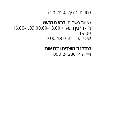
2. פנייה ל 0502428614 בימים א-ה
08:3-18:30
כתובת: הדקל 6, תל-מונד.
3. שליחת מייל לכתובת info@sadna-
woodstore.co.il
שעות פעילות:
בתאום מראש
א’ - ה’ בין השעות 09:00:00-13:00, 16:00-
4. בסטודיו שלנו או בדואר רשום
19:00.
לכתובת: הדקל 6, ת.ד.666, תל מונד
שישי וערבי חג 9:00-13:0
4060006
להזמנת מוצרים וסדנאות:
נחזור אליך להמשך תהליך ביטול
איילה
050-2428614
ההזמנה.
צביעת אפקטים מיוחדים ושבלונות:
טל דניאלי
052-4240488
אימייל:
info@sadna-woodstore.co.il
קטגוריות ראשיות
שבלונות לצביעה
עבודות מעץ
סדנאות