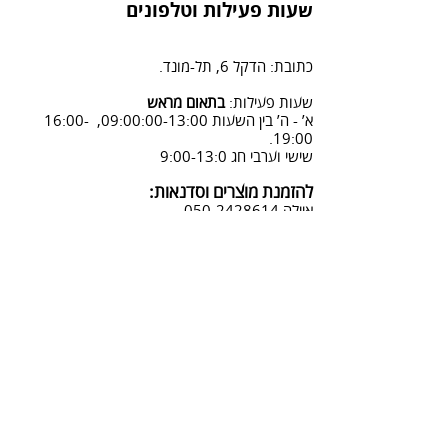
הזמנה" ומלוי פרטים.
משלוח על ידי שליח - 45 ש"ח
שעות פעילות וטלפונים
2. פנייה ל 0502428614 בימים א-ה
08:3-18:30
כתובת: הדקל 6, תל-מונד.
3. שליחת מייל לכתובת info@sadna-
woodstore.co.il
שעות פעילות:
בתאום מראש
א’ - ה’ בין השעות 09:00:00-13:00, 16:00-
4. בסטודיו שלנו או בדואר רשום
19:00.
לכתובת: הדקל 6, ת.ד.666, תל מונד
שישי וערבי חג 9:00-13:0
4060006
להזמנת מוצרים וסדנאות:
נחזור אליך להמשך תהליך ביטול
איילה
050-2428614
ההזמנה.
צביעת אפקטים מיוחדים ושבלונות:
טל דניאלי
052-4240488
אימייל:
info@sadna-woodstore.co.il
קטגוריות ראשיות
שבלונות לצביעה
עבודות מעץ