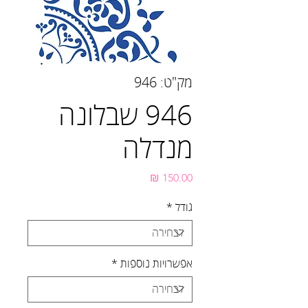
מק"ט: 946
946 שבלונה
מנדלה
מחיר
גודל
*
אפשרויות נוספות
*