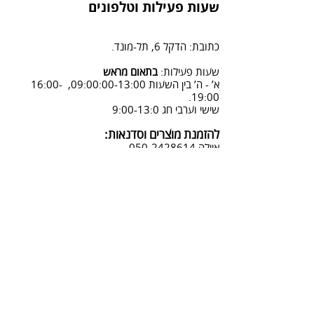
הזמנה" ומלוי פרטים.
משלוח על ידי שליח - 45 ש"ח
שעות פעילות וטלפונים
2. פנייה ל 0502428614 בימים א-ה
08:3-18:30
כתובת: הדקל 6, תל-מונד.
3. שליחת מייל לכתובת info@sadna-
woodstore.co.il
שעות פעילות:
בתאום מראש
א’ - ה’ בין השעות 09:00:00-13:00, 16:00-
4. בסטודיו שלנו או בדואר רשום
19:00.
לכתובת: הדקל 6, ת.ד.666, תל מונד
שישי וערבי חג 9:00-13:0
4060006
להזמנת מוצרים וסדנאות:
נחזור אליך להמשך תהליך ביטול
איילה
050-2428614
ההזמנה.
צביעת אפקטים מיוחדים ושבלונות:
טל דניאלי
052-4240488
אימייל:
info@sadna-woodstore.co.il
קטגוריות ראשיות
שבלונות לצביעה
עבודות מעץ