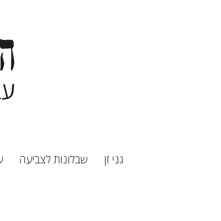
גני זן
שבלונות לצביעה
ע