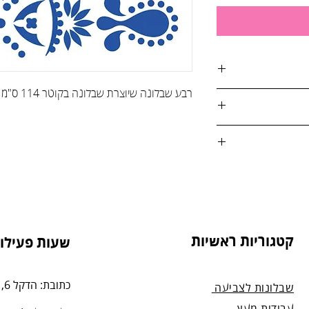
רבע שבלונה שיוצרת שבלונה בקוטר 114 ס"מ
לאסי, מודרני,
ים טקסטואלים
אות:
י קירות ורהיטים,
טול הזמנה, על ידי
ים.
4. בסטודיו שלנו או בדואר רשום לכתובת: הדקל 6,
קטגוריות ראשיות
שעות פעילות
מנה.
כתובת: הדקל 6, תל-מונד.
שבלונות לצביעה