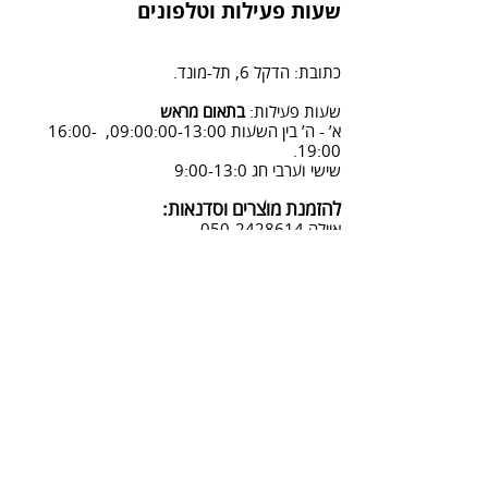
הזמנה" ומלוי פרטים.
משלוח על ידי שליח - 45 ש"ח
שעות פעילות וטלפונים
2. פנייה ל 0502428614 בימים א-ה
08:3-18:30
כתובת: הדקל 6, תל-מונד.
3. שליחת מייל לכתובת info@sadna-
woodstore.co.il
שעות פעילות:
בתאום מראש
א’ - ה’ בין השעות 09:00:00-13:00, 16:00-
4. בסטודיו שלנו או בדואר רשום
19:00.
לכתובת: הדקל 6, ת.ד.666, תל מונד
שישי וערבי חג 9:00-13:0
4060006
להזמנת מוצרים וסדנאות:
נחזור אליך להמשך תהליך ביטול
איילה
050-2428614
ההזמנה.
צביעת אפקטים מיוחדים ושבלונות:
טל דניאלי
052-4240488
אימייל:
info@sadna-woodstore.co.il
קטגוריות ראשיות
שבלונות לצביעה
עבודות מעץ