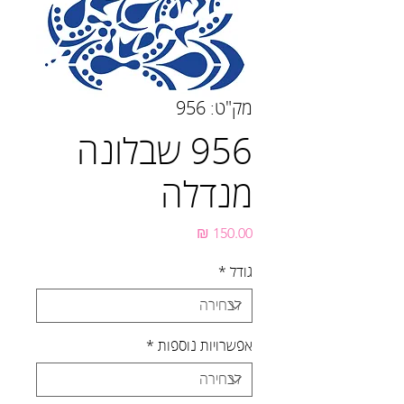
מק"ט: 956
956 שבלונה
מנדלה
מחיר
גודל
*
אפשרויות נוספות
*