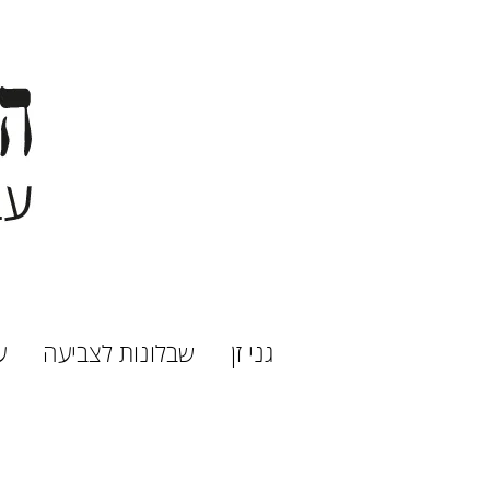
גני זן
שבלונות לצביעה
ע