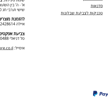
שעות פעילות:
בת
א’ - ה’ בין השעות 09:00:00-13:00, 00-19:00
סדנאות
שישי וערבי חג 9:00-13:0
טכניקות לצביעת שבלונות
להזמנת מוצרים
איילה 050-2428614
צביעת אפקטים 
טל דניאלי 052-4240488
אימייל:
e.co.il