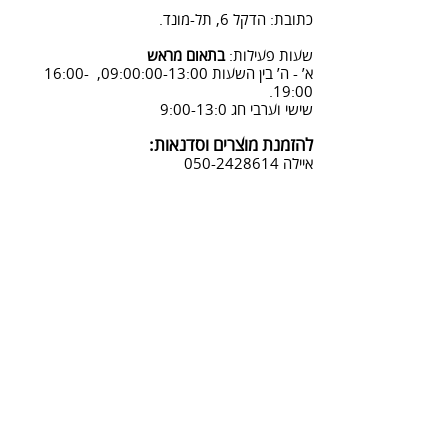
08:3-18:30
כתובת: הדקל 6, תל-מונד.
3. שליחת מייל לכתובת info@sadna-
woodstore.co.il
שעות פעילות:
בתאום מראש
א’ - ה’ בין השעות 09:00:00-13:00, 16:00-
4. בסטודיו שלנו או בדואר רשום
19:00.
לכתובת: הדקל 6, ת.ד.666, תל מונד
שישי וערבי חג 9:00-13:0
4060006
להזמנת מוצרים וסדנאות:
נחזור אליך להמשך תהליך ביטול
איילה
050-2428614
ההזמנה.
צביעת אפקטים מיוחדים ושבלונות:
טל דניאלי
052-4240488
אימייל:
info@sadna-woodstore.co.il
קטגוריות ראשיות
שבלונות לצביעה
עבודות מעץ
סדנאות
טכניקות לצביעת שבלונות