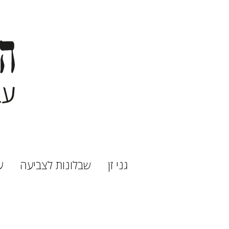
גני זן
שבלונות לצביעה
ע