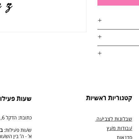
טים, הספרות
אות:
טול הזמנה, על ידי
4. בסטודיו שלנו או בדואר רשום לכתובת: הדקל 6,
קטגוריות ראשיות
שעות פעילות
מנה.
כתובת: הדקל 6, תל-מונד.
שבלונות לצביעה
עבודות מעץ
שעות פעילות:
בת
א’ - ה’ בין השעות 09:00:00-13:00, 00-19:00
סדנאות