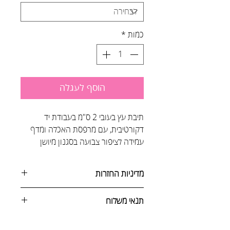
כמות
*
הוסף לעגלה
תיבת עץ בעובי 2 ס"מ בעבודת יד
דקורטיבית, עם מרפסת האכלה ומדף
עמידה לציפור צבועה בסגנון מיושן
מדיניות החזרות
ניתן לבטל הזמנה באחת מהדרכים
תנאי משלוח
הבאות:
1. שליחת הודעה בעמוד יצירת
איסוף עצמי -0 ש"ח