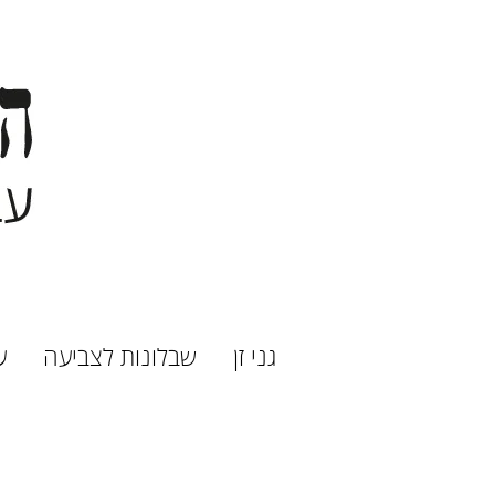
גני זן
שבלונות לצביעה
ע