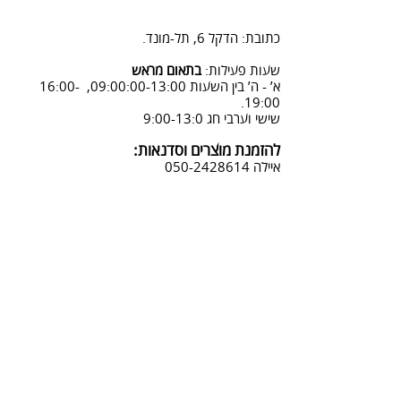
2. פנייה ל 0502428614 בימים א-ה
08:3-18:30
כתובת: הדקל 6, תל-מונד.
3. שליחת מייל לכתובת info@sadna-
woodstore.co.il
שעות פעילות:
בתאום מראש
א’ - ה’ בין השעות 09:00:00-13:00, 16:00-
4. בסטודיו שלנו או בדואר רשום
19:00.
לכתובת: הדקל 6, ת.ד.666, תל מונד
שישי וערבי חג 9:00-13:0
4060006
להזמנת מוצרים וסדנאות:
נחזור אליך להמשך תהליך ביטול
איילה
050-2428614
ההזמנה.
צביעת אפקטים מיוחדים ושבלונות:
טל דניאלי
052-4240488
אימייל:
info@sadna-woodstore.co.il
קטגוריות ראשיות
שבלונות לצביעה
עבודות מעץ
סדנאות